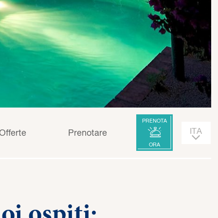
PRENOTA
Offerte
Prenotare
ORA
ENG
i ospiti: